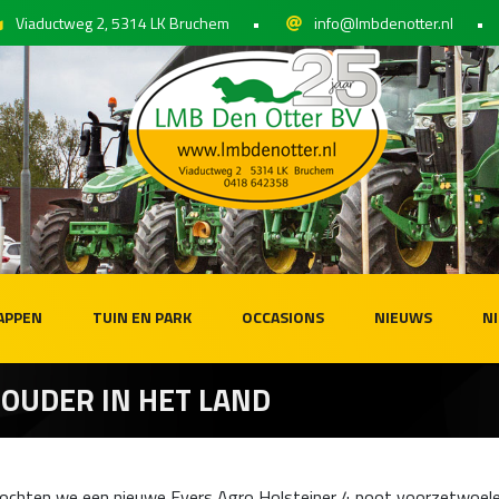
Viaductweg 2, 5314 LK Bruchem
•
info@lmbdenotter.nl
•
APPEN
TUIN EN PARK
OCCASIONS
NIEUWS
N
OUDER IN HET LAND
mochten we een nieuwe Evers Agro Holsteiner 4 poot voorzetwoel