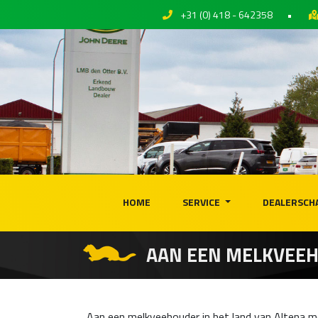
+31 (0) 418 - 642358
•
HOME
SERVICE
DEALERSCH
AAN EEN MELKVEEH
Aan een melkveehouder in het land van Altena 