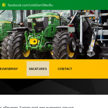
facebook.com/LmbDenOtterBv
IEUWSBRIEF
VACATURES
CONTACT
er afleveren. Samen met een eveneens nieuwe