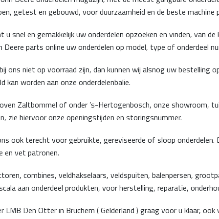
pen, getest en gebouwd, voor duurzaamheid en de beste machine p
nt u snel en gemakkelijk uw onderdelen opzoeken en vinden, van de 
 Deere parts online uw onderdelen op model, type of onderdeel num
bij ons niet op voorraad zijn, dan kunnen wij alsnog uw bestelling
d kan worden aan onze onderdelenbalie.
boven Zaltbommel of onder ’s-Hertogenbosch, onze showroom, tuin 
n, zie hiervoor onze openingstijden en storingsnummer.
ons ook terecht voor gebruikte, gereviseerde of sloop onderdelen.
e en vet patronen.
oren, combines, veldhakselaars, veldspuiten, balenpersen, grootpa
cala aan onderdeel produkten, voor herstelling, reparatie, onderhou
r LMB Den Otter in Bruchem ( Gelderland ) graag voor u klaar, ook 