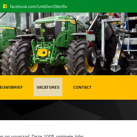
facebook.com/LmbDenOtterBv
IEUWSBRIEF
VACATURES
CONTACT
n op voorraad. Deze 100% originele John