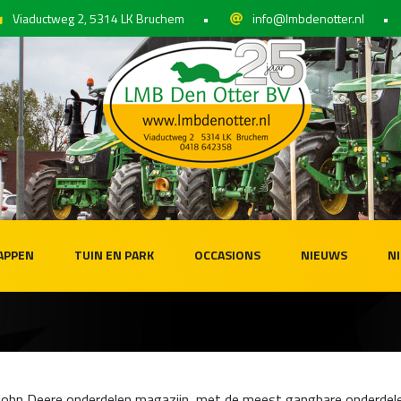
Viaductweg 2, 5314 LK Bruchem
•
info@lmbdenotter.nl
•
APPEN
TUIN EN PARK
OCCASIONS
NIEUWS
N
ohn Deere onderdelen magazijn, met de meest gangbare onderdele