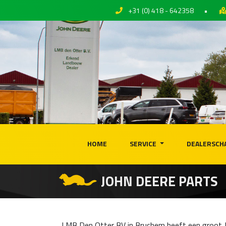
+31 (0) 418 - 642358
•
HOME
SERVICE
DEALERSCH
JOHN DEERE PARTS
LMB Den Otter BV in Bruchem heeft een groot J