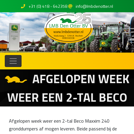
+31 (0) 418 - 642358
info@lmbdenotter.nl
AFGELOPEN WEEK
WEER EEN 2-TAL BECO
Afgelopen week weer een 2-tal Beco Maxxim 240
gronddumpers af mogen leveren. Beide passend bij de