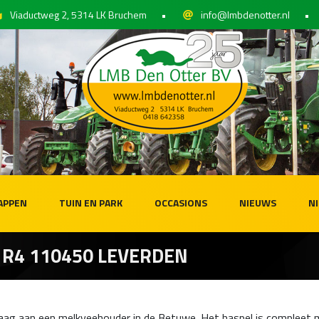
Viaductweg 2, 5314 LK Bruchem
•
info@lmbdenotter.nl
•
APPEN
TUIN EN PARK
OCCASIONS
NIEUWS
N
 R4 110450 LEVERDEN
ag aan een melkveehouder in de Betuwe. Het haspel is compleet 