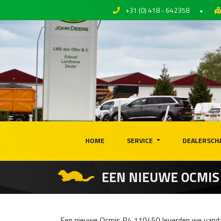
+31 (0) 418 - 642358
•
HOME
SERVICE
DEALERSCH
EEN NIEUWE OCMIS
Een nieuwe Ocmis R4 110450 leverden we vanda