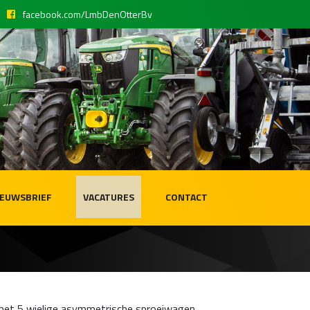
facebook.com/LmbDenOtterBv
IEUWSBRIEF
VACATURES
CONTACT
met 5 wielige asymmetrische sproeiwagen