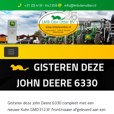
+31 (0) 418 - 642358
info@lmbdenotter.nl
GISTEREN DEZE
JOHN DEERE 6330
Gisteren deze John Deere 6330 compleet met een
nieuwe Kuhn GMD3123F frontmaaier afgeleverd aan een