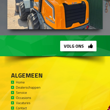
VOLG ONS
ALGEMEEN
Home
Dealerschappen
Service
Occasions
Vacatures
Contact