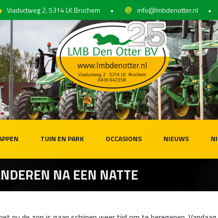
Viaductweg 2, 5314 LK Bruchem
•
info@lmbdenotter.nl
•
APPEN
TUIN EN PARK
OCCASIONS
NIEUWS
N
ANDEREN NA EEN NATTE
 het nu de zon is gaan schijnen weer tijd om te beregenen. Vandaag