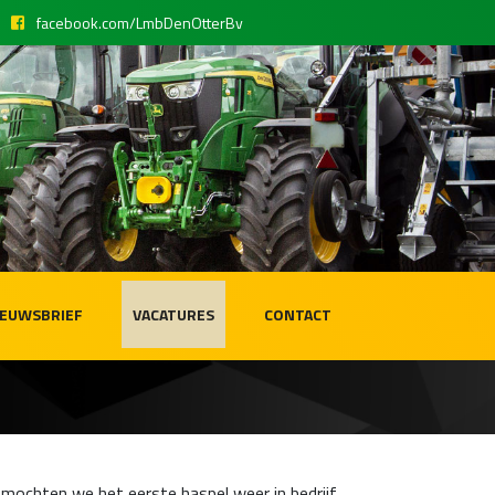
facebook.com/LmbDenOtterBv
IEUWSBRIEF
VACATURES
CONTACT
 mochten we het eerste haspel weer in bedrijf