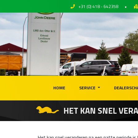
+31 (0) 418 - 642358
•
HOME
SERVICE
DEALERSCH
HET KAN SNEL VER
Het kan snel veranderen na een natte periode is