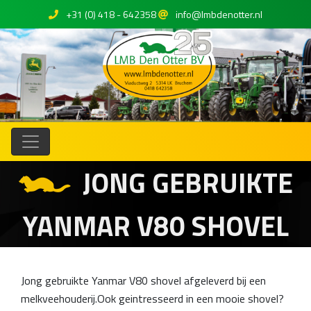
+31 (0) 418 - 642358
info@lmbdenotter.nl
JONG GEBRUIKTE
YANMAR V80 SHOVEL
Jong gebruikte Yanmar V80 shovel afgeleverd bij een
melkveehouderij.Ook geintresseerd in een mooie shovel?