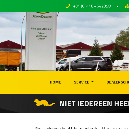
+31 (0) 418 - 642358
•
HOME
SERVICE
DEALERSCH
NIET IEDEREEN HEE
Niet iedereen heeft hem gebruikt dit naar maar