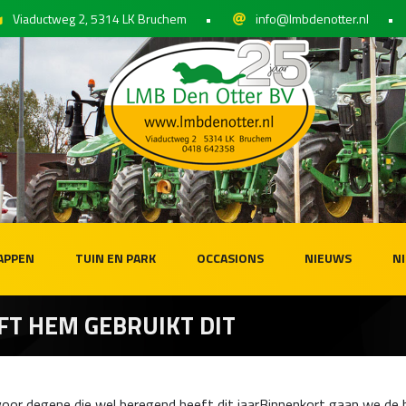
Viaductweg 2, 5314 LK Bruchem
•
info@lmbdenotter.nl
•
APPEN
TUIN EN PARK
OCCASIONS
NIEUWS
N
FT HEM GEBRUIKT DIT
 voor degene die wel beregend heeft dit jaarBinnenkort gaan we de