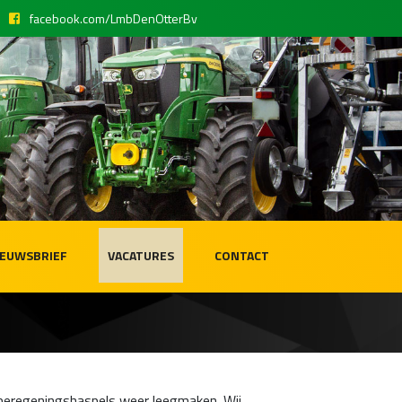
facebook.com/LmbDenOtterBv
IEUWSBRIEF
VACATURES
CONTACT
 beregeningshaspels weer leegmaken. Wij