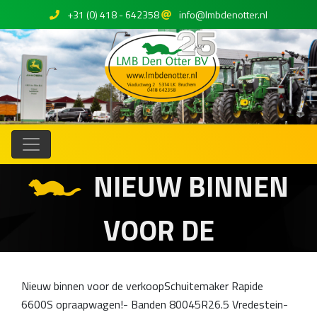
+31 (0) 418 - 642358
info@lmbdenotter.nl
NIEUW BINNEN
VOOR DE
Nieuw binnen voor de verkoopSchuitemaker Rapide
6600S opraapwagen!- Banden 80045R26.5 Vredestein-