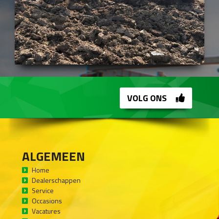
VOLG ONS
ALGEMEEN
Home
Dealerschappen
Service
Occasions
Vacatures