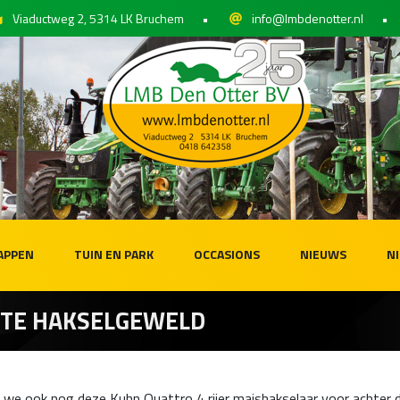
Viaductweg 2, 5314 LK Bruchem
•
info@lmbdenotter.nl
•
APPEN
TUIN EN PARK
OCCASIONS
NIEUWS
N
OTE HAKSELGEWELD
we ook nog deze Kuhn Quattro 4 rijer maishakselaar voor achter de