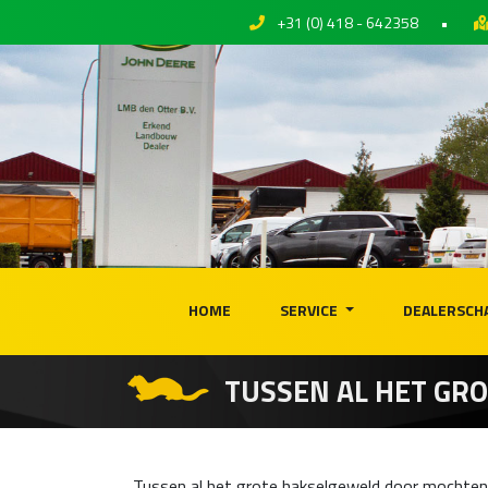
+31 (0) 418 - 642358
•
HOME
SERVICE
DEALERSCH
TUSSEN AL HET GR
Tussen al het grote hakselgeweld door mochten 