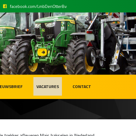
facebook.com/LmbDenOtterBv
IEUWSBRIEF
VACATURES
CONTACT
 trekker afleveren.Mais hakselen in Nederland