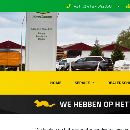
+31 (0) 418 - 642358
•
HOME
SERVICE
DEALERSCH
WE HEBBEN OP HET
We hebben op het moment weer diverse nieuwe en