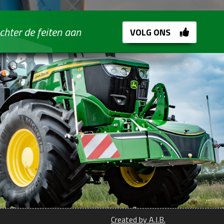
chter de feiten aan
VOLG ONS
Created by A.I.B.