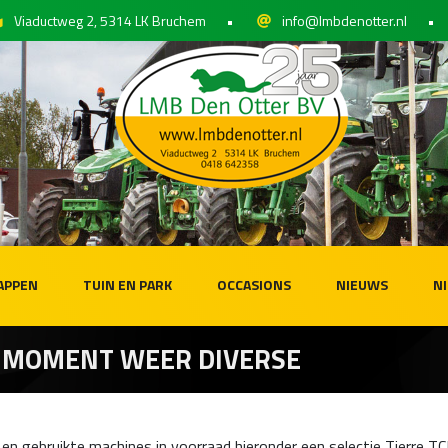
Viaductweg 2, 5314 LK Bruchem
•
info@lmbdenotter.nl
•
APPEN
TUIN EN PARK
OCCASIONS
NIEUWS
N
 MOMENT WEER DIVERSE
 gebruikte machines in voorraad hieronder een selectie Tierre T