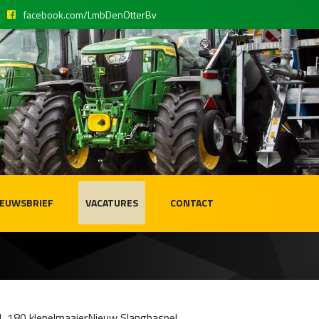
facebook.com/LmbDenOtterBv
IEUWSBRIEF
VACATURES
CONTACT
CL 180 klepelmaaierNieuw Slanghaspel