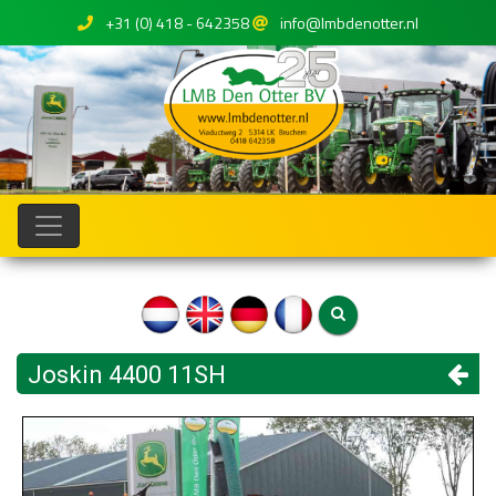
+31 (0) 418 - 642358
info@lmbdenotter.nl
Joskin 4400 11SH