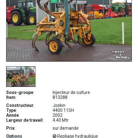
Sous-groupe
:
Injecteur de culture
Item
:
813288
Constructeur
:
Joskin
Type
:
4400 11SH
Année
:
2002
Largeur de travail
:
4.40 Mtr
Prix
:
sur demande
Options
Repliage hydraulique