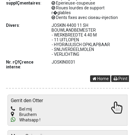
supplÇmentaires
:
Eperieuse-coupeuse
Roues lourdes de support
r�glables
Dents fixes avec ciseau-injection
Divers
:
JOSKIN 4400 11 SH
BOUWLANDBEMESTER
- WERKBREEDTE 4.40 M
- 11 UITLOPEN
- HYDRAULISCH OPKLAPBAAR
- SNIJVERDEELMOLEN
- VERLICHTING
Nr. rÇfÇrence
JOSKIN0031
interne
:
Home
Print
Gerrit den Otter
Bel mij
Bruchem
Whatsapp !