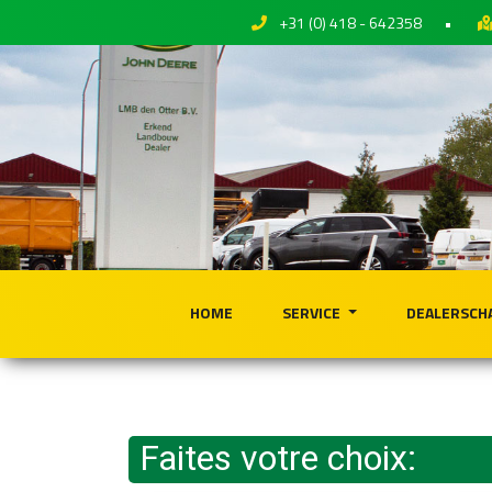
+31 (0) 418 - 642358
•
HOME
SERVICE
DEALERSCH
Faites votre choix: