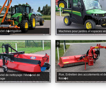
iel d�irrigation
Machines pour jardins et espaces ve
3
Rue, Entretien des accotements et d
iel de nettoyage / Mat�riel de
foss�s
yage