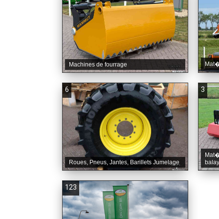
Mat�r
Machines de fourrage
6
3
Mat�r
Roues, Pneus, Jantes, Barillets Jumelage
bala
123