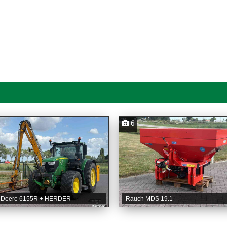
6
 Deere 6155R + HERDER
Rauch MDS 19.1