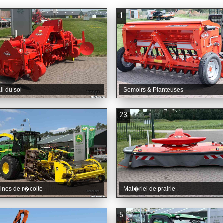
1
il du sol
Semoirs & Planteuses
23
ines de r�colte
Mat�riel de prairie
5