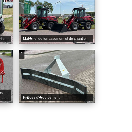
Mat�riel de terrassement et de chantier
rts
1
es
Pi�ces d'�quipement