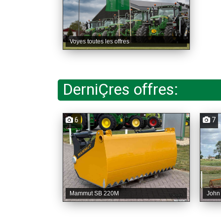
Voyes toutes les offres
DerniÇres offres:
6
7
Mammut SB 220M
John