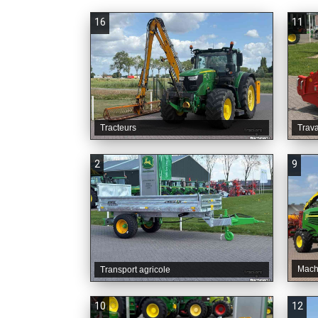
16
11
Tracteurs
Trava
2
9
Mach
Transport agricole
10
12