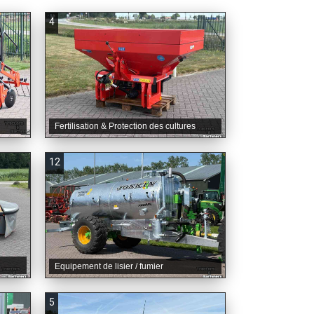
4
Fertilisation & Protection des cultures
12
Equipement de lisier / fumier
5