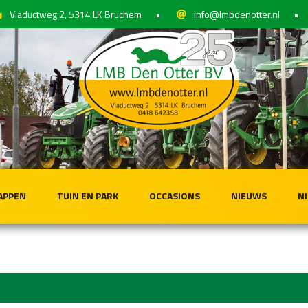
Viaductweg 2, 5314 LK Bruchem
•
info@lmbdenotter.nl
•
APPEN
TUIN EN PARK
OCCASIONS
NIEUWS
N