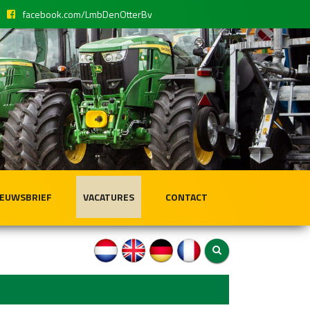
facebook.com/LmbDenOtterBv
IEUWSBRIEF
VACATURES
CONTACT