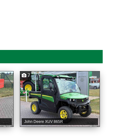
7
John Deere XUV 865R