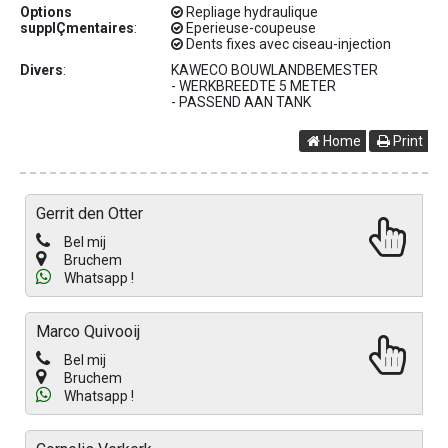
Options
Repliage hydraulique
supplÇmentaires
:
Eperieuse-coupeuse
Dents fixes avec ciseau-injection
Divers
:
KAWECO BOUWLANDBEMESTER
- WERKBREEDTE 5 METER
- PASSEND AAN TANK
Home
Print
Gerrit den Otter
Bel mij
Bruchem
Whatsapp !
Marco Quivooij
Bel mij
Bruchem
Whatsapp !