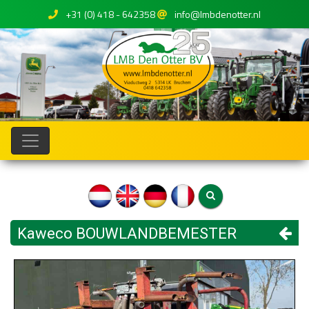
+31 (0) 418 - 642358
info@lmbdenotter.nl
Kaweco BOUWLANDBEMESTER