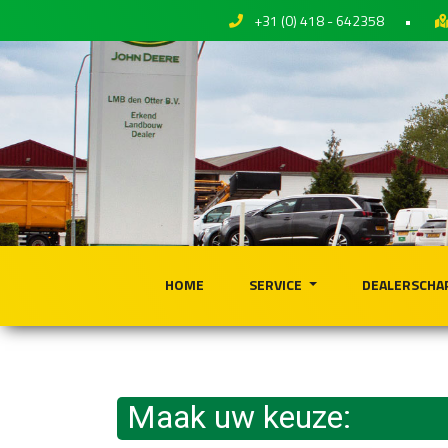
+31 (0) 418 - 642358
•
HOME
SERVICE
DEALERSCHA
Maak uw keuze: