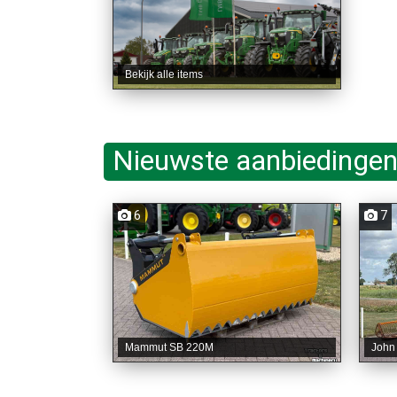
Bekijk alle items
Nieuwste aanbiedingen
6
7
Mammut SB 220M
John