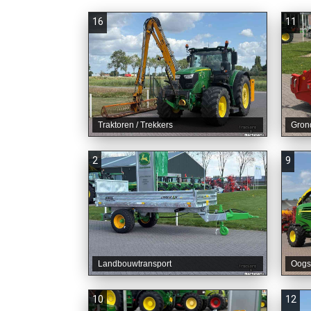
16
11
Traktoren / Trekkers
Gron
2
9
Landbouwtransport
Oogs
10
12