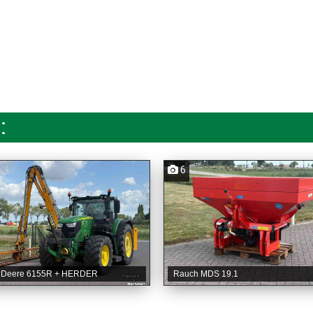
:
6
 Deere 6155R + HERDER
Rauch MDS 19.1