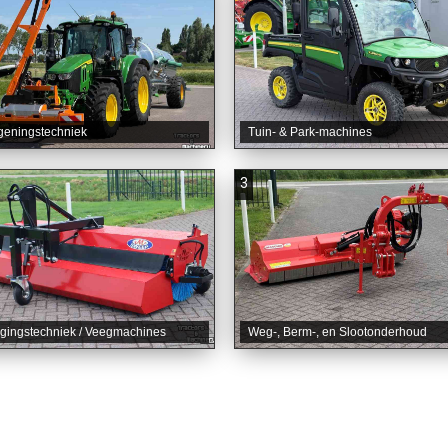
geningstechniek
Tuin- & Park-machines
3
igingstechniek / Veegmachines
Weg-, Berm-, en Slootonderhoud