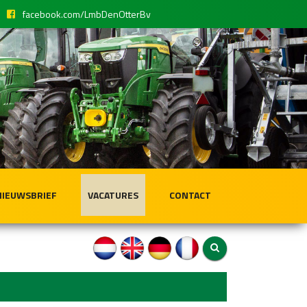
facebook.com/LmbDenOtterBv
NIEUWSBRIEF
VACATURES
CONTACT