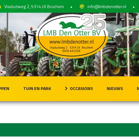
Viaductweg 2, 5314 LK Bruchem
•
info@lmbdenotter.nl
•
PPEN
TUIN EN PARK
OCCASIONS
NIEUWS