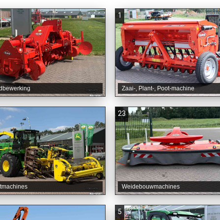
1
dbewerking
Zaai-, Plant-, Poot-machine
23
tmachines
Weidebouwmachines
5