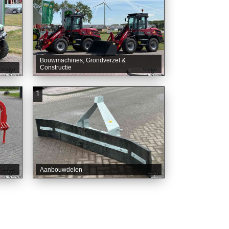
Bouwmachines, Grondverzet &
Constructie
1
Aanbouwdelen