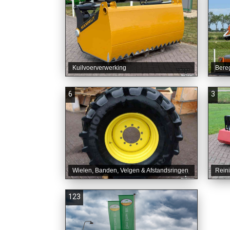
Kuilvoerverwerking
Bere
6
3
Wielen, Banden, Velgen & Afstandsringen
Rein
123