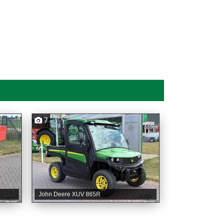
7
John Deere XUV 865R