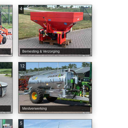
4
Bemesting & Verzorging
12
Mestverwerking
5