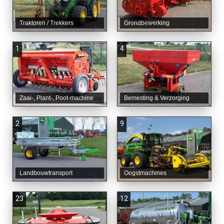
Traktoren / Trekkers
Grondbewerking
1
4
Zaai-, Plant-, Poot-machine
Bemesting & Verzorging
2
9
Landbouwtransport
Oogstmachines
23
12