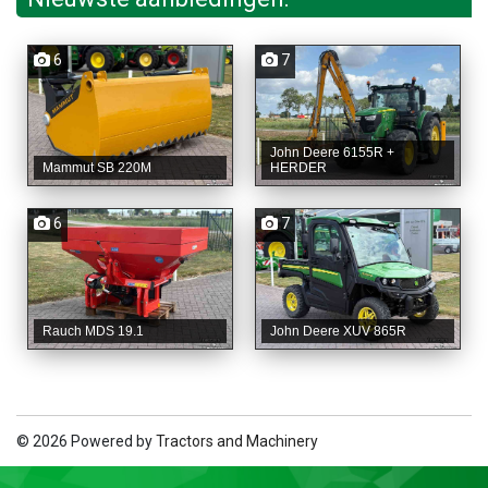
6
7
John Deere 6155R +
Mammut SB 220M
HERDER
6
7
Rauch MDS 19.1
John Deere XUV 865R
© 2026 Powered by
Tractors and Machinery