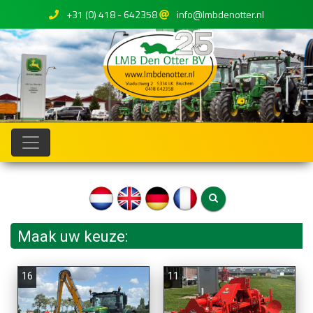
+31 (0) 418 - 642358
info@lmbdenotter.nl
Maak uw keuze:
16
11