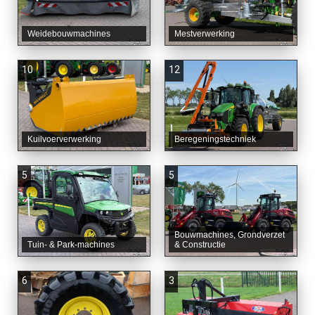
Weidebouwmachines
Mestverwerking
10
12
Kuilvoerverwerking
Beregeningstechniek
5
5
Bouwmachines, Grondverzet
Tuin- & Park-machines
& Constructie
6
3