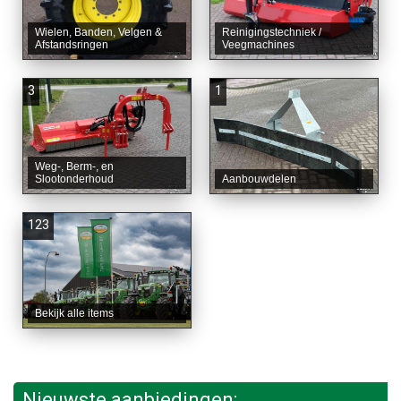
Wielen, Banden, Velgen &
Reinigingstechniek /
Afstandsringen
Veegmachines
3
1
Weg-, Berm-, en
Slootonderhoud
Aanbouwdelen
123
Bekijk alle items
Nieuwste aanbiedingen: