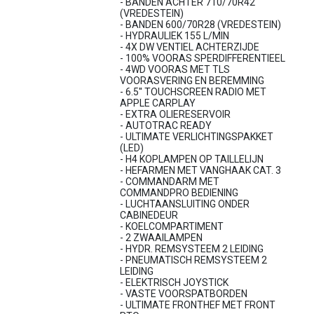
- BANDEN ACHTER 710/70R42
(VREDESTEIN)
- BANDEN 600/70R28 (VREDESTEIN)
- HYDRAULIEK 155 L/MIN
- 4X DW VENTIEL ACHTERZIJDE
- 100% VOORAS SPERDIFFERENTIEEL
- 4WD VOORAS MET TLS
VOORASVERING EN BEREMMING
- 6.5'' TOUCHSCREEN RADIO MET
APPLE CARPLAY
- EXTRA OLIERESERVOIR
- AUTOTRAC READY
- ULTIMATE VERLICHTINGSPAKKET
(LED)
- H4 KOPLAMPEN OP TAILLELIJN
- HEFARMEN MET VANGHAAK CAT. 3
- COMMANDARM MET
COMMANDPRO BEDIENING
- LUCHTAANSLUITING ONDER
CABINEDEUR
- KOELCOMPARTIMENT
- 2 ZWAAILAMPEN
- HYDR. REMSYSTEEM 2 LEIDING
- PNEUMATISCH REMSYSTEEM 2
LEIDING
- ELEKTRISCH JOYSTICK
- VASTE VOORSPATBORDEN
- ULTIMATE FRONTHEF MET FRONT