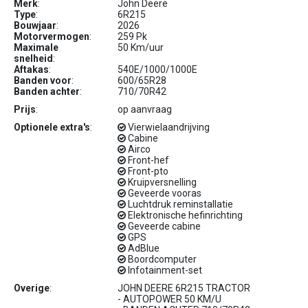
Merk
:
John Deere
Type
:
6R215
Bouwjaar
:
2026
Motorvermogen
:
259 Pk
Maximale
50 Km/uur
snelheid
:
Aftakas
:
540E/1000/1000E
Banden voor
:
600/65R28
Banden achter
:
710/70R42
Prijs
:
op aanvraag
Optionele extra's
:
Vierwielaandrijving
Cabine
Airco
Front-hef
Front-pto
Kruipversnelling
Geveerde vooras
Luchtdruk reminstallatie
Elektronische hefinrichting
Geveerde cabine
GPS
AdBlue
Boordcomputer
Infotainment-set
Overige
:
JOHN DEERE 6R215 TRACTOR
- AUTOPOWER 50 KM/U