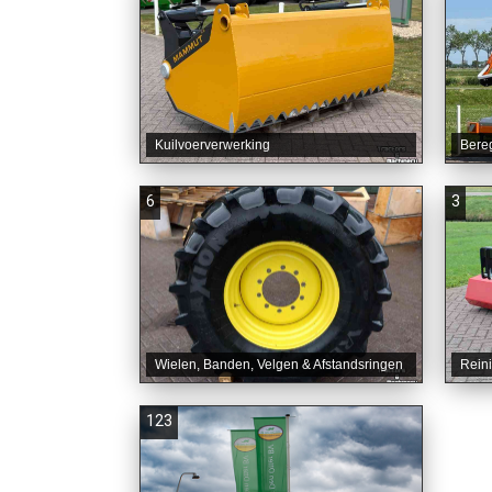
Kuilvoerverwerking
Bere
6
3
Wielen, Banden, Velgen & Afstandsringen
Rein
123