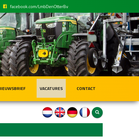
facebook.com/LmbDenOtterBv
NIEUWSBRIEF
VACATURES
CONTACT