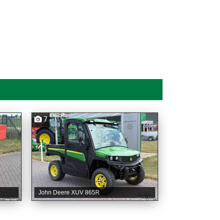
7
John Deere XUV 865R