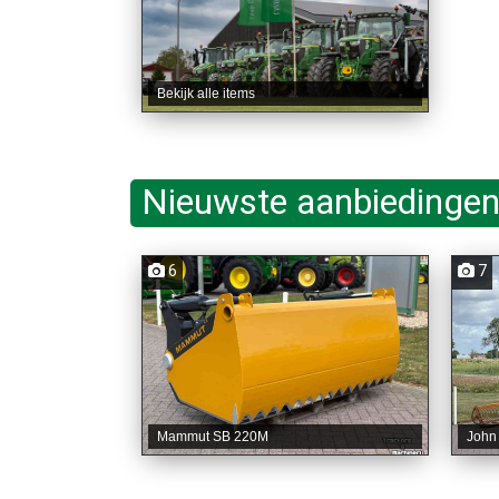
Bekijk alle items
Nieuwste aanbiedingen
6
7
Mammut SB 220M
John