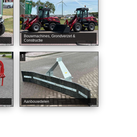
Bouwmachines, Grondverzet &
Constructie
1
Aanbouwdelen