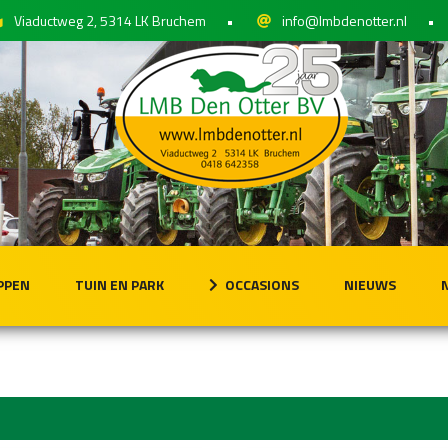
Viaductweg 2, 5314 LK Bruchem
•
info@lmbdenotter.nl
•
PPEN
TUIN EN PARK
OCCASIONS
NIEUWS