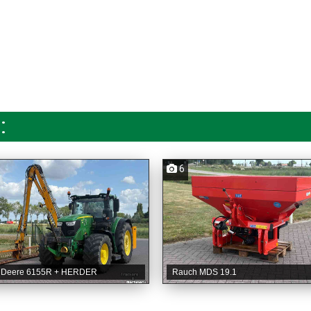
:
6
 Deere 6155R + HERDER
Rauch MDS 19.1