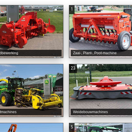
1
dbewerking
Zaai-, Plant-, Poot-machine
23
tmachines
Weidebouwmachines
5