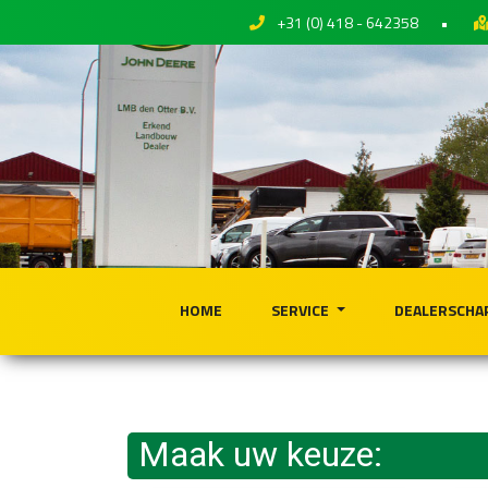
+31 (0) 418 - 642358
•
HOME
SERVICE
DEALERSCHA
Maak uw keuze: