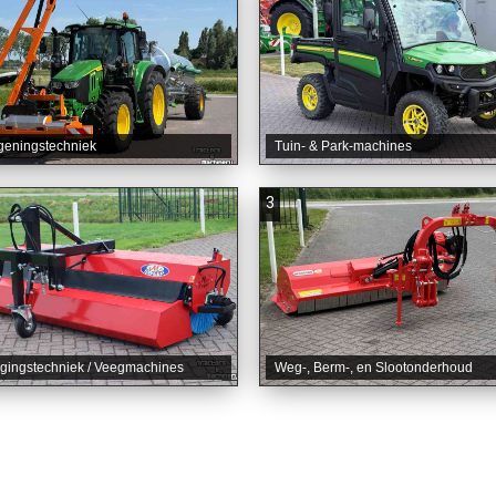
geningstechniek
Tuin- & Park-machines
3
igingstechniek / Veegmachines
Weg-, Berm-, en Slootonderhoud