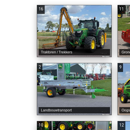
16
11
Traktoren / Trekkers
Gron
2
9
Landbouwtransport
Oogs
10
12