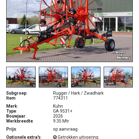
Subgroep
:
Rugger / Hark / Zwadhark
Item
:
774311
Merk
:
Kuhn
Type
:
GA 9531+
Bouwjaar
:
2026
Werkbreedte
:
9.35 Mtr
Prijs
:
op aanvraag
Optionele extra's
:
Getrokken uitvoering