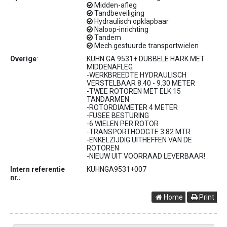
Midden-afleg
Tandbeveiliging
Hydraulisch opklapbaar
Naloop-inrichting
Tandem
Mech.gestuurde transportwielen
Overige
:
KUHN GA 9531+ DUBBELE HARK MET
MIDDENAFLEG
-WERKBREEDTE HYDRAULISCH
VERSTELBAAR 8.40 - 9.30 METER
-TWEE ROTOREN MET ELK 15
TANDARMEN
-ROTORDIAMETER 4 METER
-FUSEE BESTURING
-6 WIELEN PER ROTOR
-TRANSPORTHOOGTE 3.82 MTR
-ENKELZIJDIG UITHEFFEN VAN DE
ROTOREN
-NIEUW UIT VOORRAAD LEVERBAAR!
Intern referentie
KUHNGA9531+007
nr.
:
Home
Print