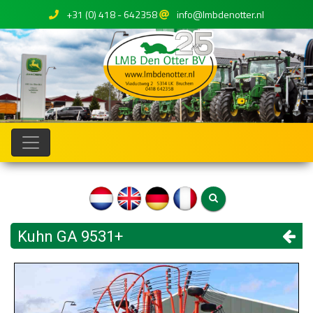
+31 (0) 418 - 642358
info@lmbdenotter.nl
Kuhn GA 9531+