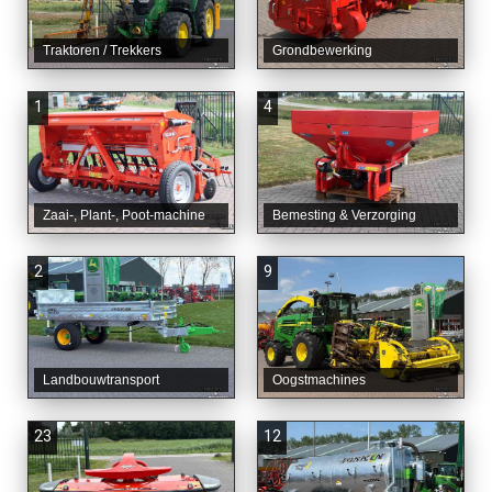
Traktoren / Trekkers
Grondbewerking
1
4
Zaai-, Plant-, Poot-machine
Bemesting & Verzorging
2
9
Landbouwtransport
Oogstmachines
23
12