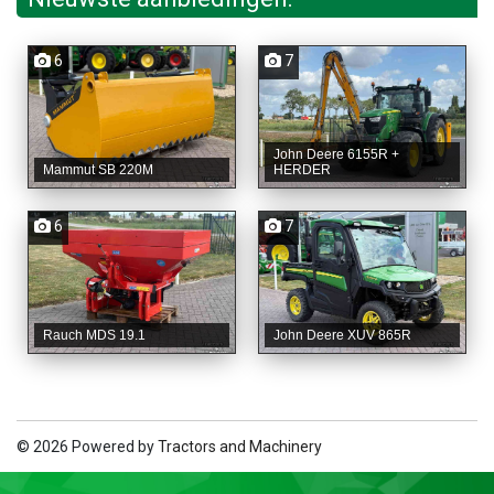
6
7
John Deere 6155R +
Mammut SB 220M
HERDER
6
7
Rauch MDS 19.1
John Deere XUV 865R
© 2026 Powered by
Tractors and Machinery