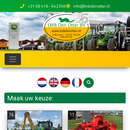
+31 (0) 418 - 642358
info@lmbdenotter.nl
Maak uw keuze:
16
11