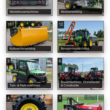
Weidebouwmachines
Mestverwerking
10
12
Kuilvoerverwerking
Beregeningstechniek
5
5
Bouwmachines, Grondverzet
Tuin- & Park-machines
& Constructie
6
3