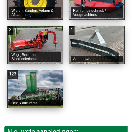
Wielen, Banden, Velgen &
Reinigingstechniek /
Afstandsringen
Veegmachines
3
1
Weg-, Berm-, en
Slootonderhoud
Aanbouwdelen
123
Bekijk alle items
Nieuwste aanbiedingen: