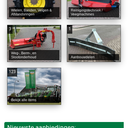
Wielen, Banden, Velgen &
Reinigingstechniek /
Afstandsringen
Veegmachines
3
1
Weg-, Berm-, en
Slootonderhoud
Aanbouwdelen
123
Bekijk alle items
Nieuwste aanbiedingen: