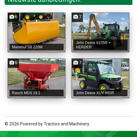
6
7
John Deere 6155R +
Mammut SB 220M
HERDER
6
7
Rauch MDS 19.1
John Deere XUV 865R
© 2026 Powered by
Tractors and Machinery