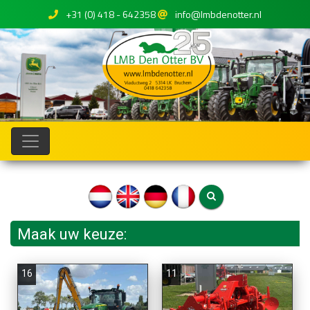
+31 (0) 418 - 642358
info@lmbdenotter.nl
Maak uw keuze:
16
11