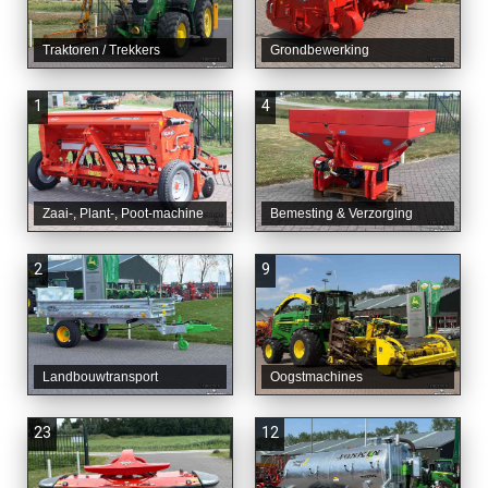
Traktoren / Trekkers
Grondbewerking
1
4
Zaai-, Plant-, Poot-machine
Bemesting & Verzorging
2
9
Landbouwtransport
Oogstmachines
23
12