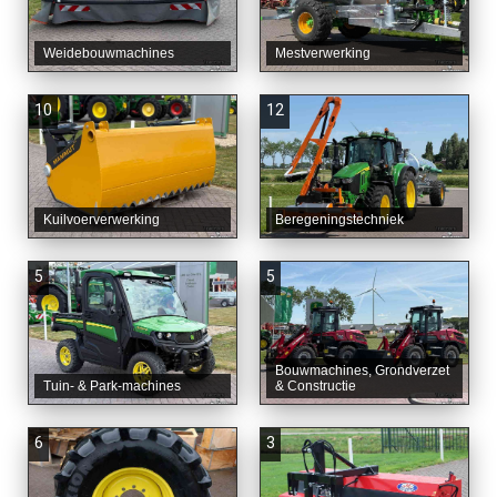
Weidebouwmachines
Mestverwerking
10
12
Kuilvoerverwerking
Beregeningstechniek
5
5
Bouwmachines, Grondverzet
Tuin- & Park-machines
& Constructie
6
3