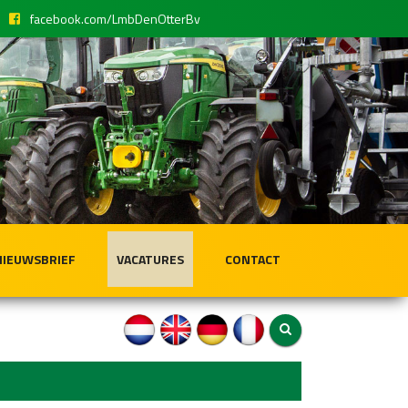
facebook.com/LmbDenOtterBv
NIEUWSBRIEF
VACATURES
CONTACT