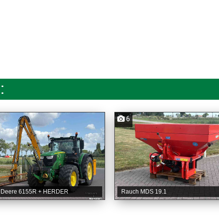
:
6
 Deere 6155R + HERDER
Rauch MDS 19.1