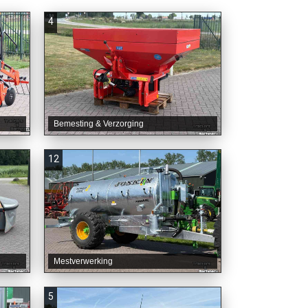
4
Bemesting & Verzorging
12
Mestverwerking
5