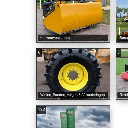
Kuilvoerverwerking
Bere
6
3
Wielen, Banden, Velgen & Afstandsringen
Rein
123