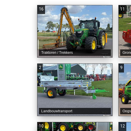
16
11
Traktoren / Trekkers
Gron
2
9
Landbouwtransport
Oogs
10
12