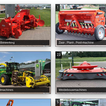
1
dbewerking
Zaai-, Plant-, Poot-machine
23
tmachines
Weidebouwmachines
5