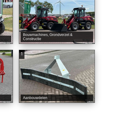
Bouwmachines, Grondverzet &
Constructie
1
Aanbouwdelen