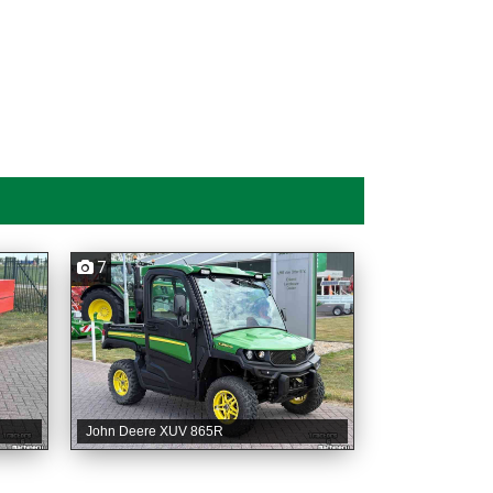
7
John Deere XUV 865R