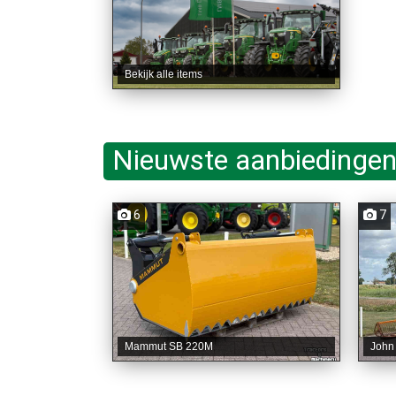
Bekijk alle items
Nieuwste aanbiedingen
6
7
Mammut SB 220M
John