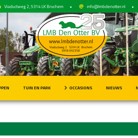
Viaductweg 2, 5314 LK Bruchem
•
info@lmbdenotter.nl
•
PPEN
TUIN EN PARK
OCCASIONS
NIEUWS