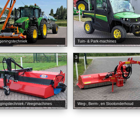
geningstechniek
Tuin- & Park-machines
3
igingstechniek / Veegmachines
Weg-, Berm-, en Slootonderhoud