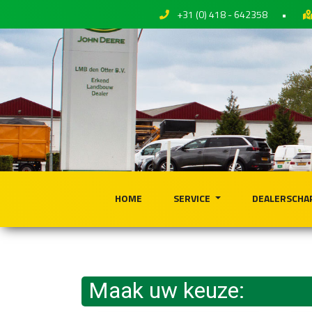
+31 (0) 418 - 642358
•
HOME
SERVICE
DEALERSCHA
Maak uw keuze: