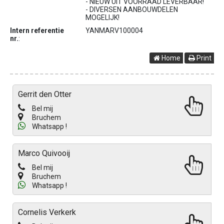
- NIEUW UIT VOORRAAD LEVERBAAR!
- DIVERSEN AANBOUWDELEN
MOGELIJK!
Intern referentie
YANMARV100004
nr.
:
Home
Print
Gerrit den Otter
Bel mij
Bruchem
Whatsapp !
Marco Quivooij
Bel mij
Bruchem
Whatsapp !
Cornelis Verkerk