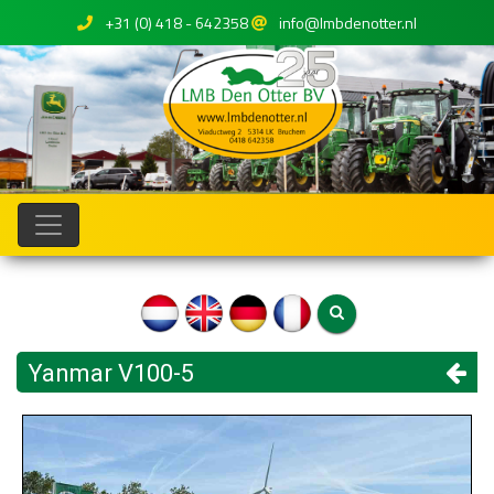
+31 (0) 418 - 642358
info@lmbdenotter.nl
Yanmar V100-5