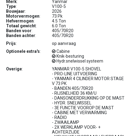
Merk
:
Yanmar
Type
:
V100-5
Bouwjaar
:
2026
Motorvermogen
:
73 Pk
Hefvermogen
:
4.5 Ton
Totaal gewicht
:
6.0 Ton
Banden voor
:
405/70R20
Banden achter
:
405/70R20
Prijs
:
op aanvraag
Optionele extra's
:
Cabine
Knik-besturing
Hydr.snelwissel systeem
Overige
:
YANMAR V100-5 SHOVEL
- PRO-LINE UITVOERING
- YANMAR 4 CILINDER MOTOR STAGE
V 73 PK
- BANDEN 405/70R20
- RIJSNELHEID 36 KM/U
- DANSONDERDRUKKING OP DE MAST
- HYDR. SNELWISSEL
- 3E FUNCTIE VOOROP DE MAST
- CABINE MET VERWARMING
- RADIO
- ZWAAILAMP
- 2X WERKLAMP VOOR- +
ACHTERZIJDE