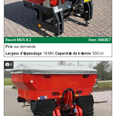
Rauch MDS 8.2
Item: 846057
Prix
: sur demande
Largeur d'�pandage
: 18 Mtr,
Capacit� de tr�mie
: 500 Ltr
4