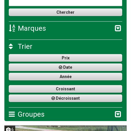
Marques
Trier
Prix
Date
Année
Croissant
Décroissant
Groupes
6