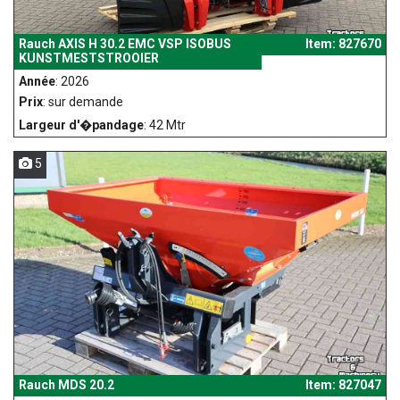
Rauch AXIS H 30.2 EMC VSP ISOBUS
Item: 827670
KUNSTMESTSTROOIER
Année
: 2026
Prix
: sur demande
Largeur d'�pandage
: 42 Mtr
5
Rauch MDS 20.2
Item: 827047