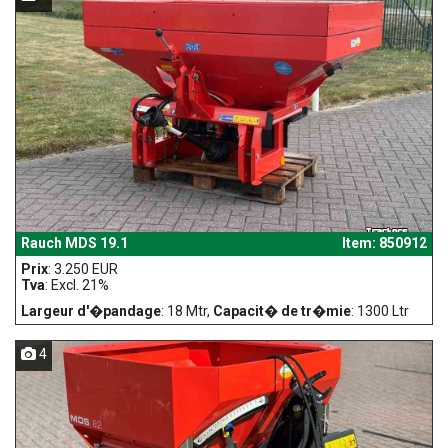
Rauch MDS 19.1
Item: 850912
Prix
: 3.250 EUR
Tva
: Excl. 21%
Largeur d'�pandage
: 18 Mtr,
Capacit� de tr�mie
: 1300 Ltr
4