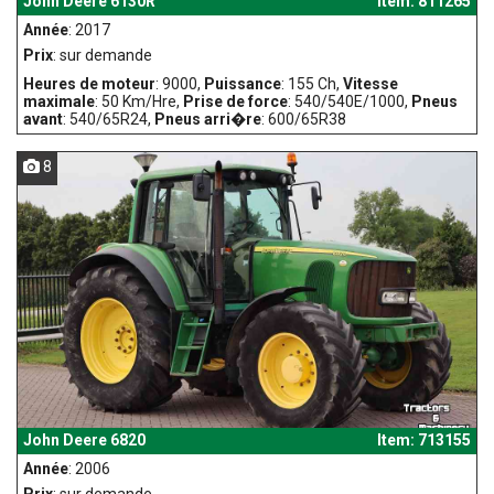
John Deere 6130R
Item: 811265
Année
: 2017
Prix
: sur demande
Heures de moteur
: 9000,
Puissance
: 155 Ch,
Vitesse
maximale
: 50 Km/Hre,
Prise de force
: 540/540E/1000,
Pneus
avant
: 540/65R24,
Pneus arri�re
: 600/65R38
8
John Deere 6820
Item: 713155
Année
: 2006