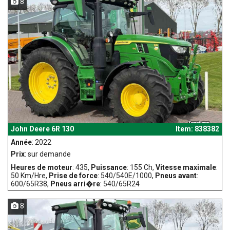
8
John Deere 6R 130
Item: 838382
Année
: 2022
Prix
: sur demande
Heures de moteur
: 435,
Puissance
: 155 Ch,
Vitesse maximale
:
50 Km/Hre,
Prise de force
: 540/540E/1000,
Pneus avant
:
600/65R38,
Pneus arri�re
: 540/65R24
8