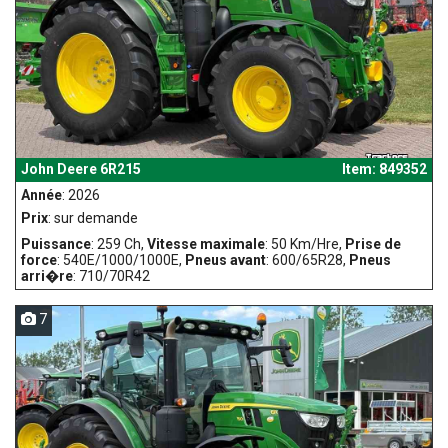
John Deere 6R215
Item: 849352
Année
: 2026
Prix
: sur demande
Puissance
: 259 Ch,
Vitesse maximale
: 50 Km/Hre,
Prise de
force
: 540E/1000/1000E,
Pneus avant
: 600/65R28,
Pneus
arri�re
: 710/70R42
7