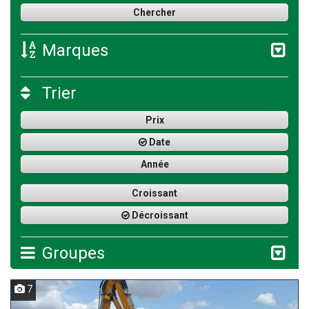
Marques
Trier
Prix
Date
Année
Croissant
Décroissant
Groupes
7