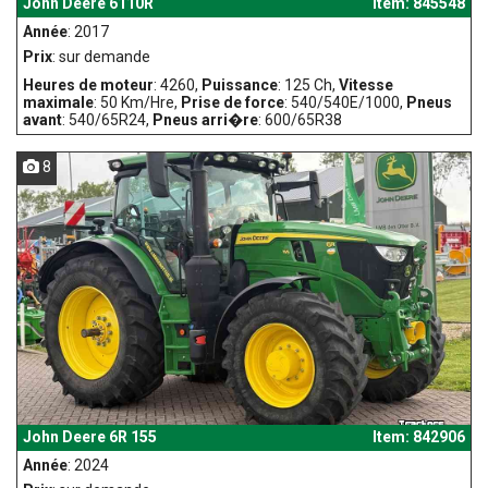
John Deere 6110R
Item: 845548
Année
: 2017
Prix
: sur demande
Heures de moteur
: 4260,
Puissance
: 125 Ch,
Vitesse
maximale
: 50 Km/Hre,
Prise de force
: 540/540E/1000,
Pneus
avant
: 540/65R24,
Pneus arri�re
: 600/65R38
8
John Deere 6R 155
Item: 842906
Année
: 2024