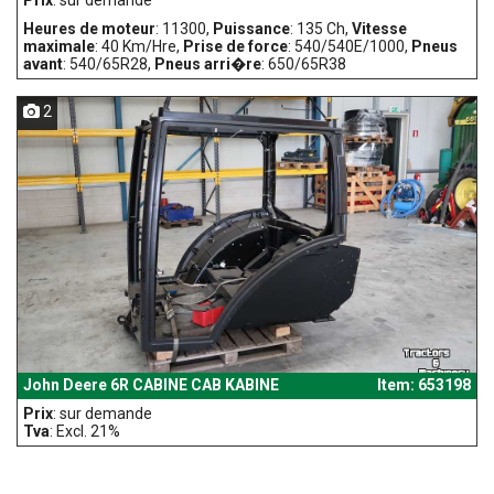
Prix
: sur demande
Heures de moteur
: 11300,
Puissance
: 135 Ch,
Vitesse
maximale
: 40 Km/Hre,
Prise de force
: 540/540E/1000,
Pneus
avant
: 540/65R28,
Pneus arri�re
: 650/65R38
2
John Deere 6R CABINE CAB KABINE
Item: 653198
Prix
: sur demande
Tva
: Excl. 21%