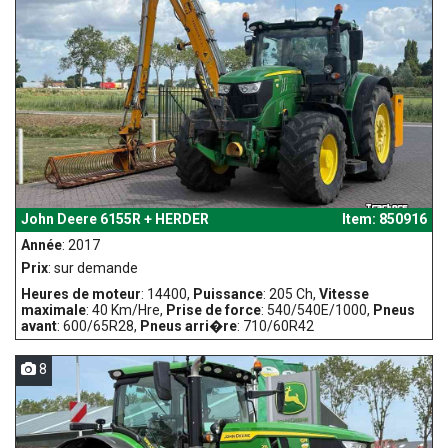
John Deere 6155R + HERDER
Item: 850916
Année
: 2017
Prix
: sur demande
Heures de moteur
: 14400,
Puissance
: 205 Ch,
Vitesse
maximale
: 40 Km/Hre,
Prise de force
: 540/540E/1000,
Pneus
avant
: 600/65R28,
Pneus arri�re
: 710/60R42
8