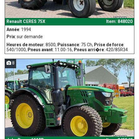
Renault CERES 75X
Item: 848020
Année
: 1994
Prix
: sur demande
Heures de moteur
: 8500,
Puissance
: 75 Ch,
Prise de force
:
540/1000,
Pneus avant
: 11.00-16,
Pneus arri�re
: 420/85R34
8