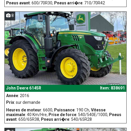
Pneus avant
: 600/70R30,
Pneus arri�re
: 710/70R42
8
John Deere 6145R
Item: 838691
Année
: 2016
Prix
: sur demande
Heures de moteur
: 6600,
Puissance
: 190 Ch,
Vitesse
maximale
: 40 Km/Hre,
Prise de force
: 540/540E/1000,
Pneus
avant
: 650/65R38,
Pneus arri�re
: 540/65R28