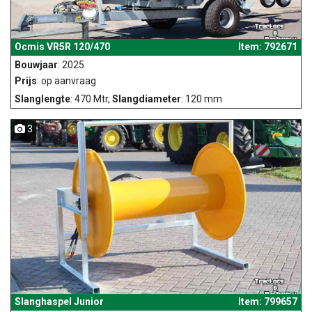
Ocmis VR5R 120/470
Item: 792671
Bouwjaar
: 2025
Prijs
: op aanvraag
Slanglengte
: 470 Mtr,
Slangdiameter
: 120 mm
3
Slanghaspel Junior
Item: 799657