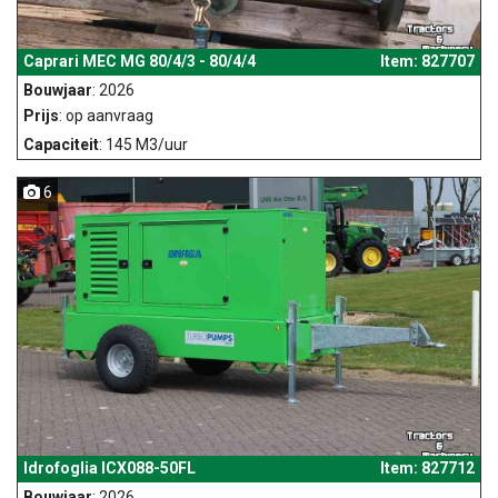
Caprari MEC MG 80/4/3 - 80/4/4
Item: 827707
Bouwjaar
: 2026
Prijs
: op aanvraag
Capaciteit
: 145 M3/uur
6
Idrofoglia ICX088-50FL
Item: 827712
Bouwjaar
: 2026