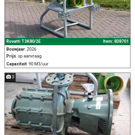
Rovatti T3K80/2E
Item: 838701
Bouwjaar
: 2026
Prijs
: op aanvraag
Capaciteit
: 90 M3/uur
3