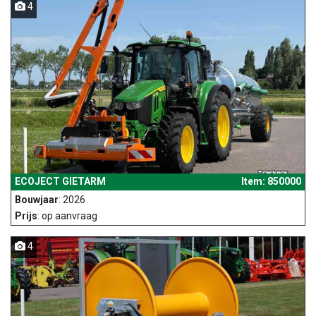
4
ECOJECT GIETARM
Item: 850000
Bouwjaar
: 2026
Prijs
: op aanvraag
4