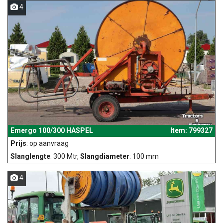
4
Emergo 100/300 HASPEL
Item: 799327
Prijs
: op aanvraag
Slanglengte
: 300 Mtr,
Slangdiameter
: 100 mm
4