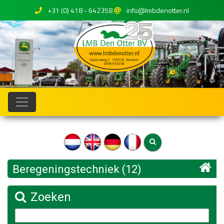
+31 (0) 418 - 642358
info@lmbdenotter.nl
Beregeningstechniek (12)
Zoeken