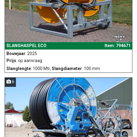
SLANGHASPEL ECO
Item: 794671
Bouwjaar
: 2025
Prijs
: op aanvraag
Slanglengte
: 1000 Mtr,
Slangdiameter
: 100 mm
6