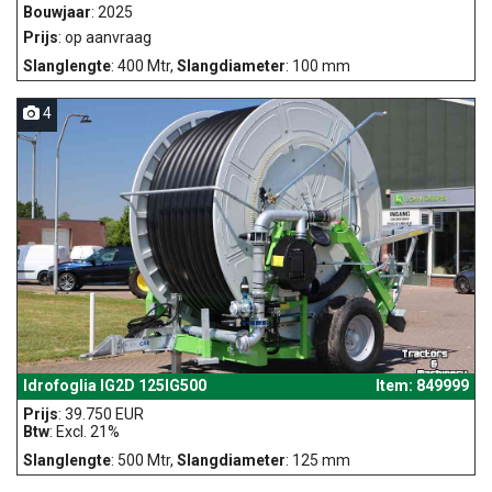
Bouwjaar
: 2025
Prijs
: op aanvraag
Slanglengte
: 400 Mtr,
Slangdiameter
: 100 mm
4
Idrofoglia IG2D 125IG500
Item: 849999
Prijs
: 39.750 EUR
Btw
: Excl. 21%
Slanglengte
: 500 Mtr,
Slangdiameter
: 125 mm