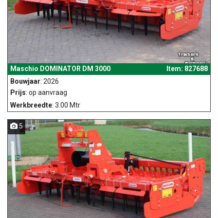
Maschio DOMINATOR DM 3000
Item: 827688
Bouwjaar
: 2026
Prijs
: op aanvraag
Werkbreedte
: 3.00 Mtr
5