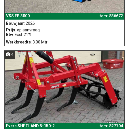
VSS FB 3000
Item: 836672
Bouwjaar
: 2026
Prijs
: op aanvraag
Btw
: Excl. 21%
Werkbreedte
: 3.00 Mtr
4
Evers SHETLAND 5-150-2
Item: 827704