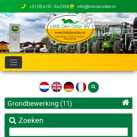
+31 (0) 418 - 642358
info@lmbdenotter.nl
Grondbewerking (11)
Zoeken