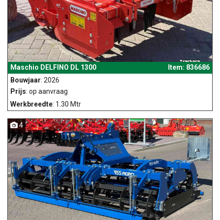
Maschio DELFINO DL 1300
Item: 836686
Bouwjaar
: 2026
Prijs
: op aanvraag
Werkbreedte
: 1.30 Mtr
4