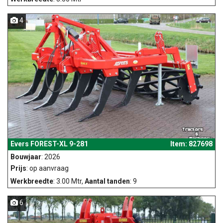
4
Evers FOREST-XL 9-281
Item: 827698
Bouwjaar
: 2026
Prijs
: op aanvraag
Werkbreedte
: 3.00 Mtr,
Aantal tanden
: 9
6