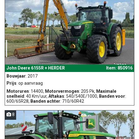
John Deere 6155R + HERDER
Item: 850916
Bouwjaar
: 2017
Prijs
: op aanvraag
Motoruren
: 14400,
Motorvermogen
: 205 Pk,
Maximale
snelheid
: 40 Km/uur,
Aftakas
: 540/540E/1000,
Banden voor
:
600/65R28,
Banden achter
: 710/60R42
8