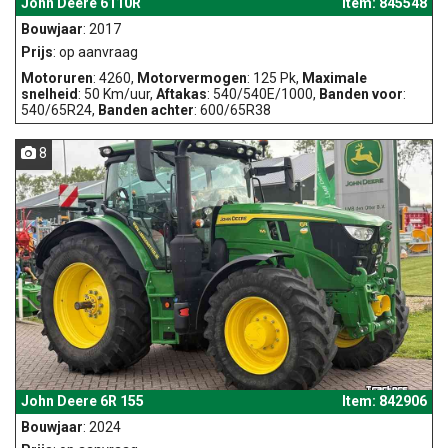
John Deere 6110R
Item: 845548
Bouwjaar
: 2017
Prijs
: op aanvraag
Motoruren
: 4260,
Motorvermogen
: 125 Pk,
Maximale
snelheid
: 50 Km/uur,
Aftakas
: 540/540E/1000,
Banden voor
:
540/65R24,
Banden achter
: 600/65R38
8
John Deere 6R 155
Item: 842906
Bouwjaar
: 2024