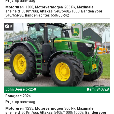
Prijs
: op aanvraag
Motoruren
: 1300,
Motorvermogen
: 205 Pk,
Maximale
snelheid
: 50 Km/uur,
Aftakas
: 540/540E/1000,
Banden voor
:
540/65R30,
Banden achter
: 650/65R42
8
John Deere 6R250
Item: 840728
Bouwjaar
: 2024
Prijs
: op aanvraag
Motoruren
: 1235,
Motorvermogen
: 300 Pk,
Maximale
snelheid
: 50 Km/uur,
Aftakas
: 540E/1000/1000E,
Banden voor
: