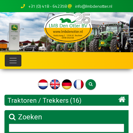
+31 (0) 418 - 642358
info@lmbdenotter.nl
Traktoren / Trekkers (16)
Zoeken