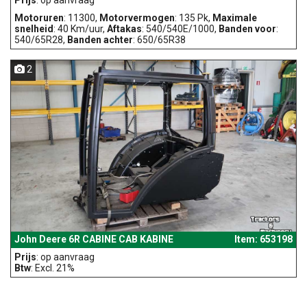
Prijs
: op aanvraag
Motoruren
: 11300,
Motorvermogen
: 135 Pk,
Maximale
snelheid
: 40 Km/uur,
Aftakas
: 540/540E/1000,
Banden voor
:
540/65R28,
Banden achter
: 650/65R38
2
John Deere 6R CABINE CAB KABINE
Item: 653198
Prijs
: op aanvraag
Btw
: Excl. 21%