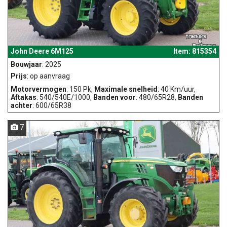
John Deere 6M125
Item: 815354
Bouwjaar
: 2025
Prijs
: op aanvraag
Motorvermogen
: 150 Pk,
Maximale snelheid
: 40 Km/uur,
Aftakas
: 540/540E/1000,
Banden voor
: 480/65R28,
Banden
achter
: 600/65R38
7