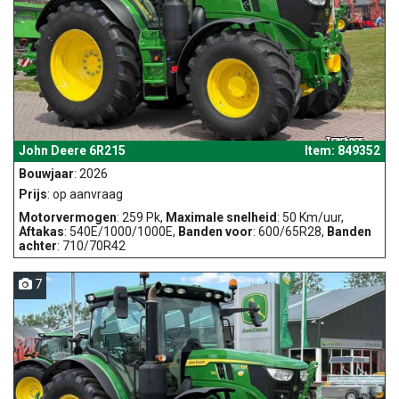
John Deere 6R215
Item: 849352
Bouwjaar
: 2026
Prijs
: op aanvraag
Motorvermogen
: 259 Pk,
Maximale snelheid
: 50 Km/uur,
Aftakas
: 540E/1000/1000E,
Banden voor
: 600/65R28,
Banden
achter
: 710/70R42
7