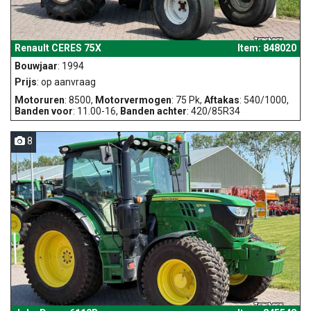
Renault CERES 75X
Item: 848020
Bouwjaar
: 1994
Prijs
: op aanvraag
Motoruren
: 8500,
Motorvermogen
: 75 Pk,
Aftakas
: 540/1000,
Banden voor
: 11.00-16,
Banden achter
: 420/85R34
8