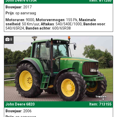
John Deere 6130R
Item: 811265
Bouwjaar
: 2017
Prijs
: op aanvraag
Motoruren
: 9000,
Motorvermogen
: 155 Pk,
Maximale
snelheid
: 50 Km/uur,
Aftakas
: 540/540E/1000,
Banden voor
:
540/65R24,
Banden achter
: 600/65R38
8
John Deere 6820
Item: 713155
Bouwjaar
: 2006