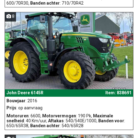
600/70R30,
Banden achter
: 710/70R42
8
John Deere 6145R
Item: 838691
Bouwjaar
: 2016
Prijs
: op aanvraag
Motoruren
: 6600,
Motorvermogen
: 190 Pk,
Maximale
snelheid
: 40 Km/uur,
Aftakas
: 540/540E/1000,
Banden voor
:
650/65R38,
Banden achter
: 540/65R28