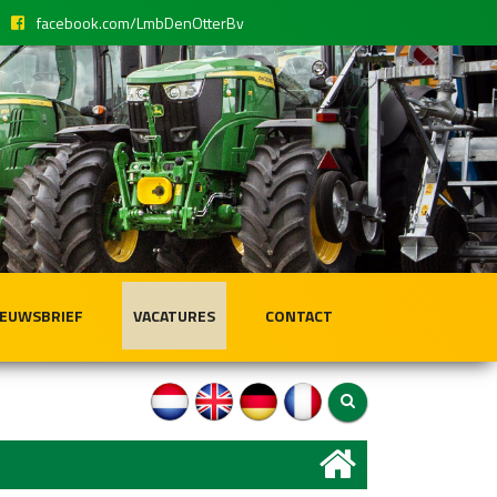
facebook.com/LmbDenOtterBv
IEUWSBRIEF
VACATURES
CONTACT