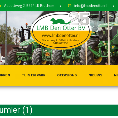
Viaductweg 2, 5314 LK Bruchem
•
info@lmbdenotter.nl
•
APPEN
TUIN EN PARK
OCCASIONS
NIEUWS
N
fumier (1)