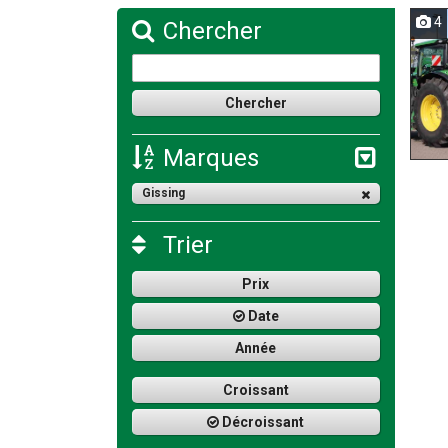
4
Chercher
Marques
Gissing
Trier
Prix
Date
Année
Croissant
Décroissant