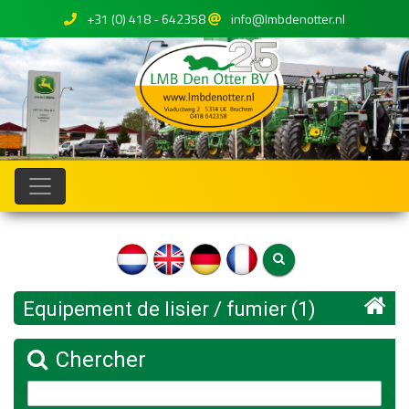
+31 (0) 418 - 642358
info@lmbdenotter.nl
Equipement de lisier / fumier (1)
Chercher