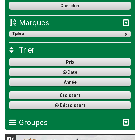
Marques
Tjalma
Trier
Prix
Date
Année
Croissant
Décroissant
Groupes
6