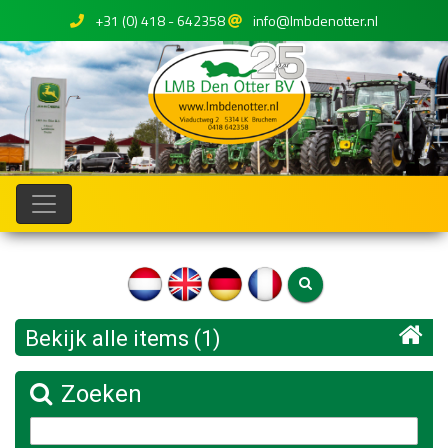
+31 (0) 418 - 642358
info@lmbdenotter.nl
Bekijk alle items (1)
Zoeken