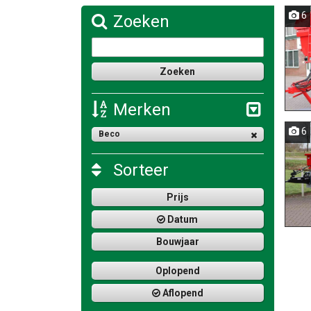
6
Zoeken
Merken
6
Beco
Sorteer
Prijs
Datum
Bouwjaar
Oplopend
Aflopend